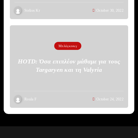
Stelios Kr
October 30, 2022
Μπλόγκινκγ
HOTD: Όσα επιπλέον μάθαμε για τους
Targaryen και τη Valyria
Roula F
October 24, 2022