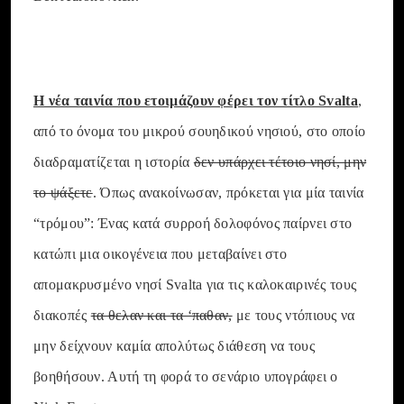
Η νέα ταινία που ετοιμάζουν φέρει τον τίτλο Svalta
,
από το όνομα του μικρού σουηδικού νησιού, στο οποίο
διαδραματίζεται η ιστορία
δεν υπάρχει τέτοιο νησί, μην
το ψάξετε
. Όπως ανακοίνωσαν, πρόκεται για μία ταινία
“τρόμου”: Ένας κατά συρροή δολοφόνος παίρνει στο
κατώπι μια οικογένεια που μεταβαίνει στο
απομακρυσμένο νησί Svalta για τις καλοκαιρινές τους
διακοπές
τα θελαν και τα ‘παθαν,
με τους ντόπιους να
μην δείχνουν καμία απολύτως διάθεση να τους
βοηθήσουν. Αυτή τη φορά το σενάριο υπογράφει ο