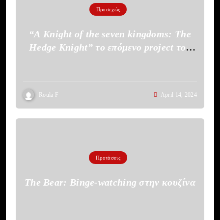
Προσεχώς
“A Knight of the seven kingdoms: The
Hedge Knight” το επόμενο project του
HBO
Roula F
April 14, 2024
Προτάσεις
The Bear: Binge-watching στην κουζίνα