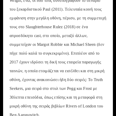
Wright, ενώ, οι δυο τους συνυπογράφουν το σενάριο
του ξεκαρδιστικού Paul (2011). Τελευταία κοινή τους
εμφάνιση στην μεγάλη οθόνη, πέρισυ, με τη συμμετοχή
τους στο Slaughterhouse Rulez (2018) σε ένα
απροσδόκητο cast, στο οποίο, μεταξύ άλλων,
συμμετείχαν οι Margot Robbie και Michael Sheen (δεν
πήγε πολύ καλά το συγκεκριμένο). Επιπλέον από το
2017 έχουν ιδρύσει τη δική τους εταιρεία παραγωγής
ταινιών, η οποία ετοιμάζεται να εισέλθει και στη μικρή
οθόνη, έχοντας ανακοινώσει ήδη δύο σειρές: Το Truth
Seekers, μια σειρά στο στυλ των Pegg και Frost με
30λεπτα επεισόδια, όπως επίσης και τη μεταφορά στη
μικρή οθόνη της σειράς βιβλίων Rivers of London του
Ben Aaronovitch.