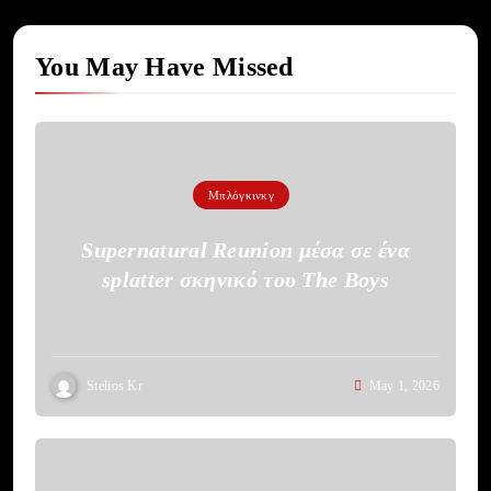
You May Have Missed
Μπλόγκινκγ
Supernatural Reunion μέσα σε ένα
splatter σκηνικό του The Boys
Stelios Kr
May 1, 2026