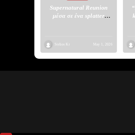
Supernatural Reunion
“
μέσα σε ένα splatter
σκηνικό του The Boys
Stelios Kr
May 1, 2026