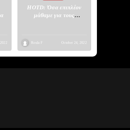
HOTD: Όσα επιπλέον
να
μάθαμε για τους
Targaryen και τη Valyria
 2022
Roula F
October 24, 2022