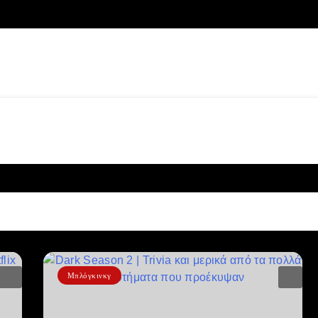
Μπλόγκινκγ