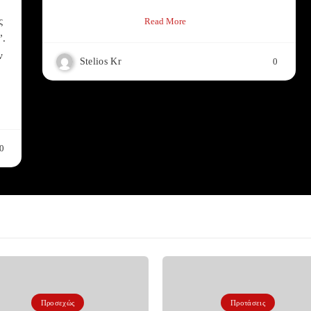
ς
Read More
”.
ν
Stelios Kr
0
0
Προσεχώς
Προτάσεις