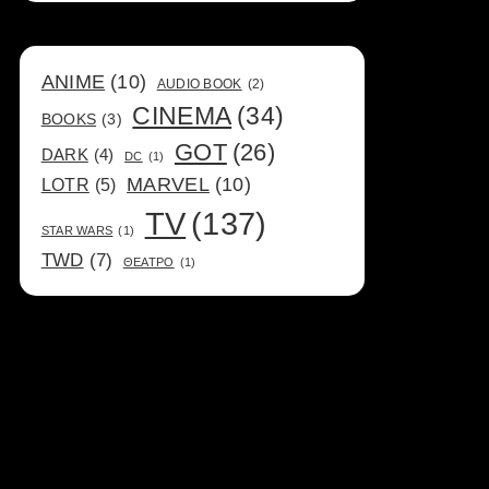
ANIME
(10)
AUDIO BOOK
(2)
CINEMA
(34)
BOOKS
(3)
GOT
(26)
DARK
(4)
DC
(1)
MARVEL
(10)
LOTR
(5)
TV
(137)
STAR WARS
(1)
TWD
(7)
ΘΕΑΤΡΟ
(1)