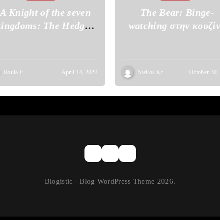
A Knight of the seven
The Bear: Binge-
kingdoms: The Hedge
watching στην κουζί
Knight” το επόμενο
project του HBO
Roula F
April 14, 2024
Stelios Kr
October 30,
Blogistic - Blog WordPress Theme 2026.