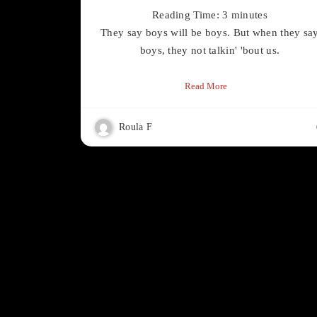
Reading Time:
3
minutes
They say boys will be boys. But when they sa
boys, they not talkin' 'bout us.
Read More
Roula F