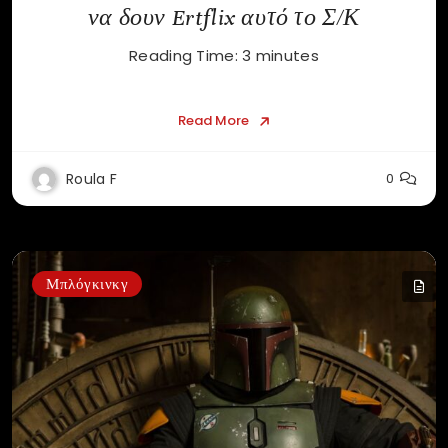
να δουν Ertflix αυτό το Σ/Κ
Reading Time:
3
minutes
Read More
Roula F
0
Μπλόγκινκγ