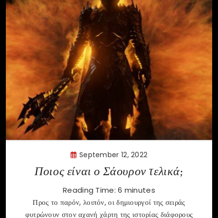
September 12, 2022
Ποιος είναι ο Σάουρον τελικά;
Reading Time:
6
minutes
Προς το παρόν, λοιπόν, οι δημιουργοί της σειράς
φυτρώνουν στον αχανή χάρτη της ιστορίας διάφορους