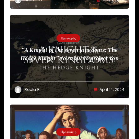
Προσεχώς
“A Knight of the seven kingdoms: The
Hedge Knight” το επόμενο project του
HBO
Roula F
April 14, 2024
Προτάσεις