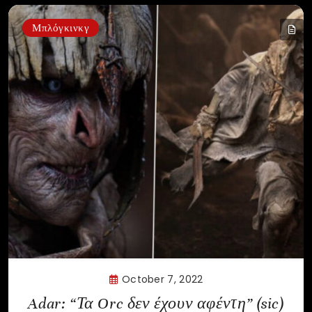
Μπλόγκινκγ
October 7, 2022
Adar: “Τα Orc δεν έχουν αφέντη” (sic)