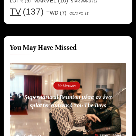
MARVEL
(10)
LOTR
(5)
STAR WARS
(1)
TV
(137)
TWD
(7)
ΘΕΑΤΡΟ
(1)
You May Have Missed
Μπλόγκινκγ
Supernatural Reunion μέσα σε ένα
splatter σκηνικό του The Boys
Stelios Kr
May 1, 2026