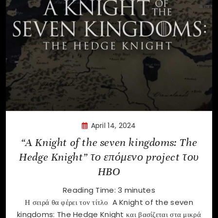
April 14, 2024
“A Knight of the seven kingdoms: The
Hedge Knight” το επόμενο project του
HBO
Reading Time:
3
minutes
Η σειρά θα φέρει τον τίτλο A Knight of the seven
kingdoms: The Hedge Knight και βασίζεται στα μικρά