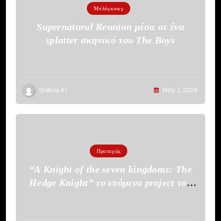
Μπλόγκινκγ
Supernatural Reunion μέσα σε ένα
splatter σκηνικό του The Boys
Stelios Kr
May 1, 2026
Προσεχώς
“A Knight of the seven kingdoms: The
Hedge Knight” το επόμενο project του
HBO