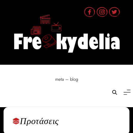
Skip
to
content
meta – blog
Προτάσεις