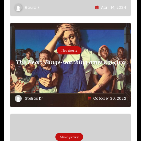
Roula F
April 14, 2024
Προτάσεις
The Bear: Binge-watching στην κουζίνα
Stelios Kr
October 30, 2022
Μπλόγκινκγ