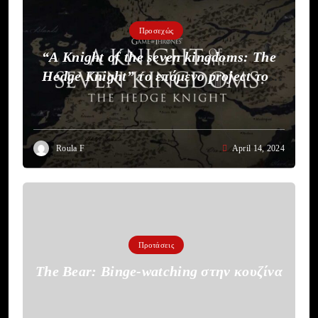
Προσεχώς
“A Knight of the seven kingdoms: The
Hedge Knight” το επόμενο project του
HBO
Roula F
April 14, 2024
Προτάσεις
The Bear: Binge-watching στην κουζίνα