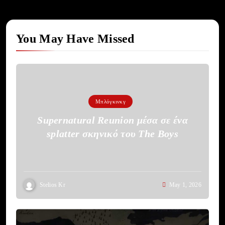
You May Have Missed
Μπλόγκινκγ
Supernatural Reunion μέσα σε ένα
splatter σκηνικό του The Boys
Stelios Kr
May 1, 2026