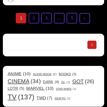
1
2
3
…
5
Search
ANIME
(10)
BOOKS
(3)
AUDIO BOOK
(2)
CINEMA
(34)
GOT
(26)
DARK
(4)
DC
(1)
MARVEL
(10)
LOTR
(5)
STAR WARS
(1)
TV
(137)
TWD
(7)
ΘΕΑΤΡΟ
(1)