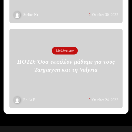
Stelios Kr
October 30, 2022
Μπλόγκινκγ
HOTD: Όσα επιπλέον μάθαμε για τους
Targaryen και τη Valyria
Roula F
October 24, 2022