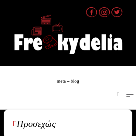
Skip
to
content
meta – blog
Προσεχώς