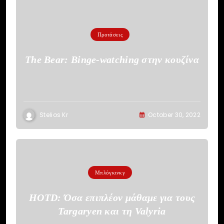
Προτάσεις
The Bear: Binge-watching στην κουζίνα
Stelios Kr
October 30, 2022
Μπλόγκινκγ
HOTD: Όσα επιπλέον μάθαμε για τους
Targaryen και τη Valyria