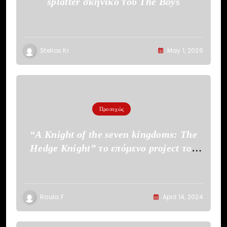
splatter σκηνικό του The Boys
Stelios Kr
May 1, 2026
Προσεχώς
“A Knight of the seven kingdoms: The
Hedge Knight” το επόμενο project του
HBO
Roula F
April 14, 2024