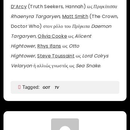
D’Arcy
(Truth Seekers, Hannah) ως
Πριγκίπισσα
Rhaenyra Targaryen
,
Matt Smith
(The Crown,
Doctor Who) στον ρόλο του
Πρίγκιπα Daemon
Targaryen
,
Olivia Cooke
ως
Alicent
Hightower
,
Rhys Ifans
ως
Otto
Hightower
,
Steve Toussaint
ως
Lord Colrys
Velaryon
ή αλλιώς γνωστός ως
Sea Snake
.
Tagged:
GOT
TV