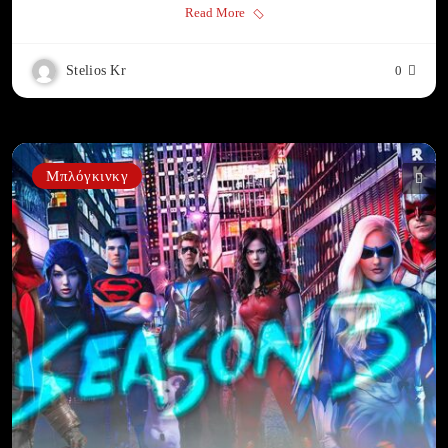
Read More
Stelios Kr
0
Μπλόγκινκγ