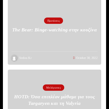
Προτάσεις
The Bear: Binge-watching στην κουζίνα
Stelios Kr
October 30, 2022
Μπλόγκινκγ
HOTD: Όσα επιπλέον μάθαμε για τους
Targaryen και τη Valyria