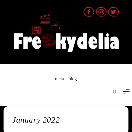
Skip
to
content
meta – blog
January 2022