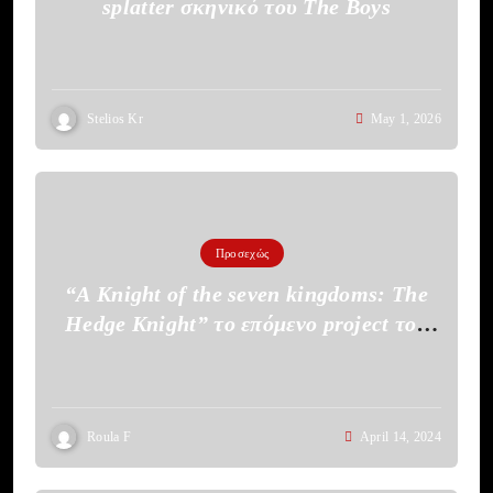
splatter σκηνικό του The Boys
Stelios Kr
May 1, 2026
Προσεχώς
“A Knight of the seven kingdoms: The
Hedge Knight” το επόμενο project του
HBO
Roula F
April 14, 2024