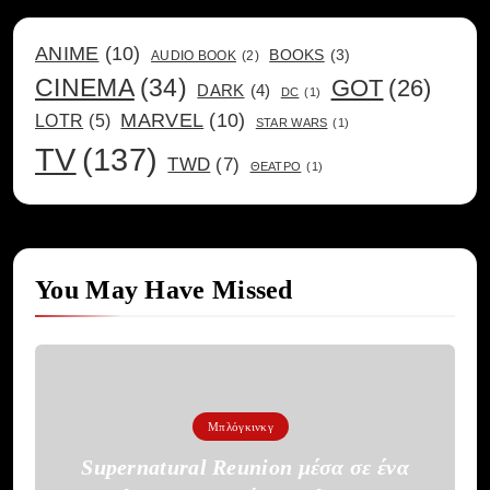
ANIME
(10)
BOOKS
(3)
AUDIO BOOK
(2)
CINEMA
(34)
GOT
(26)
DARK
(4)
DC
(1)
MARVEL
(10)
LOTR
(5)
STAR WARS
(1)
TV
(137)
TWD
(7)
ΘΕΑΤΡΟ
(1)
You May Have Missed
Μπλόγκινκγ
Supernatural Reunion μέσα σε ένα