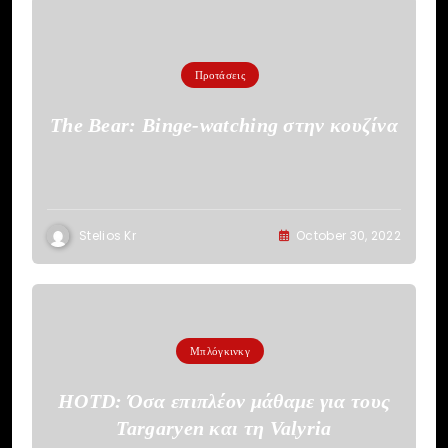
Προτάσεις
The Bear: Binge-watching στην κουζίνα
Stelios Kr
October 30, 2022
Μπλόγκινκγ
HOTD: Όσα επιπλέον μάθαμε για τους
Targaryen και τη Valyria