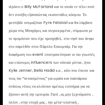
ιδρύσει ο Billy McFarland και το οποίο εν τέλει ποτέ
δεν συνέβη εξαπατώντας εκατοντάδες κόσμου. Το
φεστιβάλ ονομαζόταν Fyre Fetsival και θα λάμβανε
χώρα στις Μπαχάμες και συγκεκριμένα , σύμφωνα με
το προμόσιον που είχε προηγηθεί, στο νησί που άνηκε
στο παρελθόν στον Πάμπλο Εσκομπάρ. Για την
διαφήμιση του event επιστρατεύτηκαν οι πιο γνωστές
και επώνυμες influencers των σόσιαλ μίντια , ήτοι
Kylie Jenner, Bella Hadid κ.α. , κάτι που έπεισε και
τους πιο “πεινασμένους” για ωραία και πιασιάρικα
στάτους νέους να κλείσουν αμέσως εισιτήρια για να
ζήσουν αυτή την εμπειρία. Γιατί , ας μην ξεχνιόμαστε ,
πλέον , στην εποχή μας , την μέτα-υλιστική ,