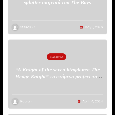
splatter σκηνικό του The Boys
Stelios Kr
May 1, 2026
Προσεχώς
“A Knight of the seven kingdoms: The
Hedge Knight” το επόμενο project του
HBO
Roula F
April 14, 2024