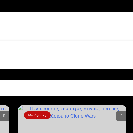
Μπλόγκινκγ