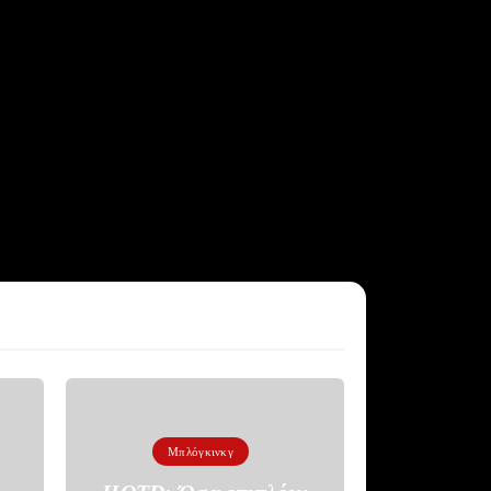
Μπλόγκινκγ