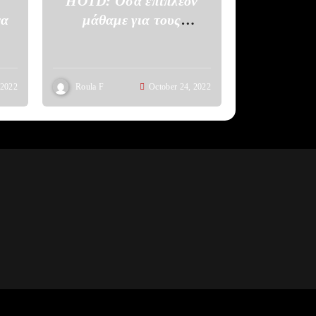
HOTD: Όσα επιπλέον
να
μάθαμε για τους
Targaryen και τη Valyria
 2022
Roula F
October 24, 2022