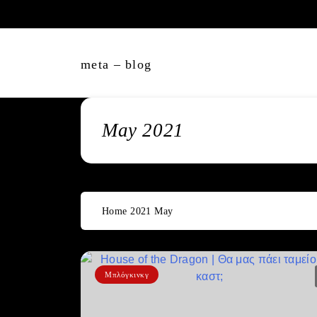
Skip
to
content
meta – blog
May 2021
Home
2021
May
Μπλόγκινκγ