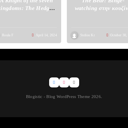
A Knight of the seven
The Bear: Binge-
kingdoms: The Hedge
watching στην κουζί
Knight” το επόμενο
project του HBO
Roula F
April 14, 2024
Stelios Kr
October 30,
Blogistic - Blog WordPress Theme 2026.