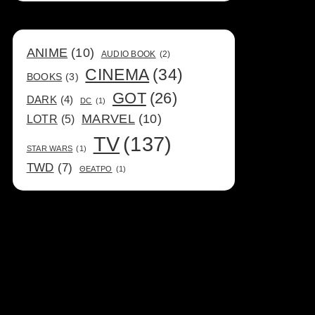
ANIME
(10)
AUDIO BOOK
(2)
CINEMA
(34)
BOOKS
(3)
GOT
(26)
DARK
(4)
DC
(1)
MARVEL
(10)
LOTR
(5)
TV
(137)
STAR WARS
(1)
TWD
(7)
ΘΕΑΤΡΟ
(1)