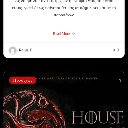
Ας δούμε λοιπόν τι σειρές αναμένουμε εντός του νέου
έτους, γιατί όπως φαίνεται θα μας αποζημιώσει και με το
παραπάνω:
Read More
Roula F
0
Προσεχώς