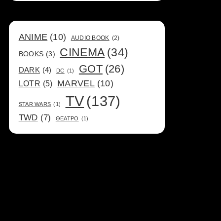
ANIME
(10)
AUDIO BOOK
(2)
CINEMA
(34)
BOOKS
(3)
GOT
(26)
DARK
(4)
DC
(1)
MARVEL
(10)
LOTR
(5)
TV
(137)
STAR WARS
(1)
TWD
(7)
ΘΕΑΤΡΟ
(1)