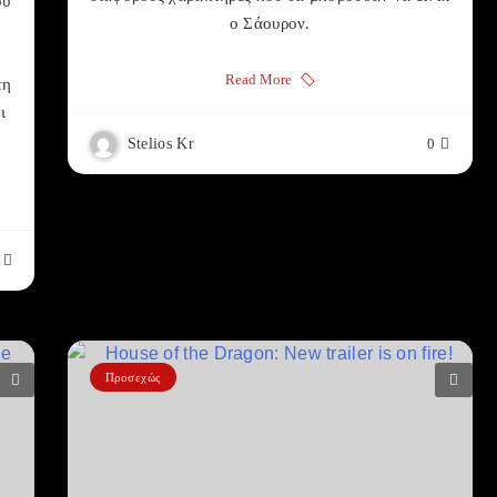
ου
ο Σάουρον.
Read More
τη
ι
Stelios Kr
0
Προσεχώς