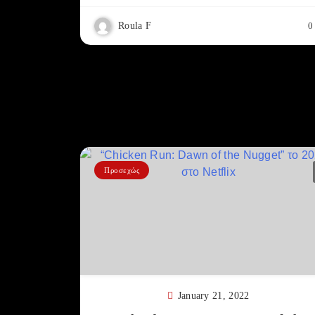
Roula F
0
Προσεχώς
January 21, 2022