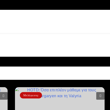
Μπλόγκινκγ