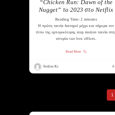
“Chicken Run: Dawn of the
Nugget” το 2023 στο Netflix
Reading Time:
2
minutes
Η πρώτη ταινία διατηρεί μέχρι και σήμερα τον
τίτλο της εμπορικότερης stop motion ταινία στη
ιστορία των box offices.
Read More
Stelios Kr
0
1