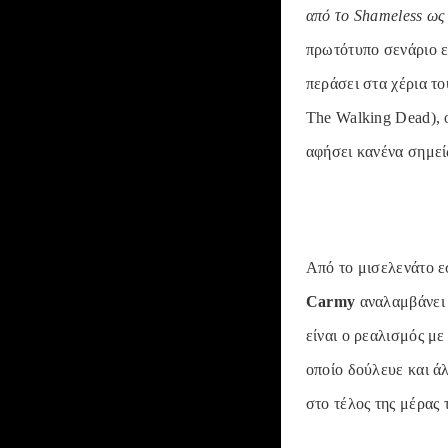
από το Shameless ως
πρωτότυπο σενάριο εί
περάσει στα χέρια τ
The Walking Dead), ο
αφήσει κανένα σημείω
Από το μισελενάτο εσ
Carmy
αναλαμβάνει 
είναι ο ρεαλισμός με
οποίο δούλευε και ά
στο τέλος της μέρας τ