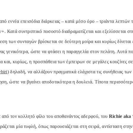
από εννέα επεισόδια διάρκειας – κατά μέσο όρο – τριάντα λεπτών τ
y+
. Κατά συντριπτικό ποσοστό διαδραματίζεται και εξελίσσεται στ
λεση των συνταγών βρίσκεται σε δεύτερη μοίρα και κυρίως δίνεται
νας γενικότερα, ώστε να φτάσει η παραγγελία στον πελάτη. Αυτά πο
τα και, κυρίως, η προσπάθεια των έμπειρων σε μεγάλες κουζίνες σ
biri
) δηλαδή, να αλλάξουν πραγματικά ελάχιστα τις συνήθειας τω
ηση, ώστε να βγαίνει αποδοτικότερα η δουλειά. Τίποτα περισσότερο
 από τον κολλητό φίλο του αποθανάντος αδερφού, του
Richie aka
φράζεται μία τυφλή, όπως παρουσιάζεται στη σειρά, αντίσταση στη