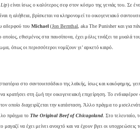
 Lip
) είναι ίσως ο καλύτερος σεφ στον κόσμο της γενιάς του. Σε ένα
ναι η αλήθεια, βρίσκεται να κληρονομεί το οικογενειακό σαντουιτ
ου αδερφού του
Michael
(
Jon Bernthal
, aka The Punisher και για πά
 οποίος, εθισμένος στα παυσίπονα, έχει μόλις τινάξει τα μυαλά το
μα, όπως οι περισσότεροι νομίζουν γι’ αρκετό καιρό.
τιατόριο στο σαντουιτσάδικο της λαϊκής, ίσως και κακόφημης, γειτ
να κρατήσει στη ζωή την οικογενειακή επιχείρηση. Το ενδιαφέρον 
 τον οποίο διαχειρίζεται την κατάσταση. Άλλο πράγμα το μισελενάτ
λλο πράγμα το
The Original Beef of Chicagoland
. Στο τελευταίο, 
ο μαγαζί να έχει μείνει ανοιχτό και να έχουν βγει οι υποχρεώσεις τ