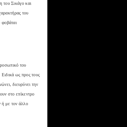
η του Σικάγο και
χαρακτήρας του
υ φοβάται
 προσωπικό του
. Ειδικά ως προς τους
νώνει, διευρύνει την
χουν στο επίκεντρο
ν ή με τον άλλο