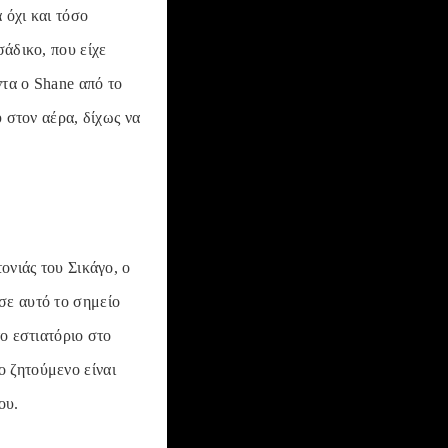
 όχι και τόσο
σάδικο, που είχε
ντα ο Shane από το
υ στον αέρα, δίχως να
ονιάς του Σικάγο, ο
σε αυτό το σημείο
ο εστιατόριο στο
το ζητούμενο είναι
ου.