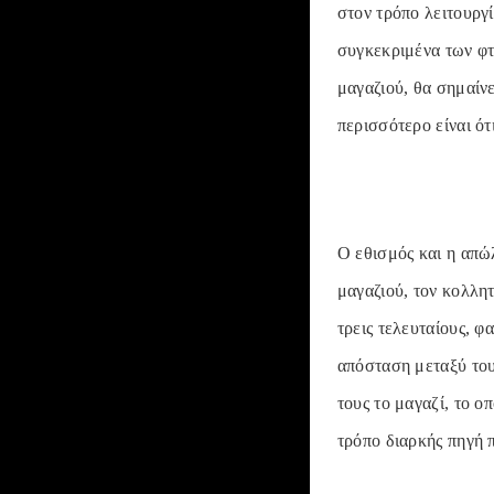
στον τρόπο λειτουργ
συγκεκριμένα των φτ
μαγαζιού, θα σημαίν
περισσότερο είναι ότ
Ο εθισμός και η απώ
μαγαζιού, τον κολλητ
τρεις τελευταίους, φα
απόσταση μεταξύ του
τους το μαγαζί, το ο
τρόπο διαρκής πηγή