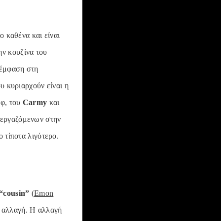
ο καθένα και είναι
ην κουζίνα του
 έμφαση στη
υ κυριαρχούν είναι η
εφ, του
Carmy
και
ν εργαζόμενων στην
 τίποτα λιγότερο.
 “cousin”
(
Emon
ν αλλαγή. Η αλλαγή