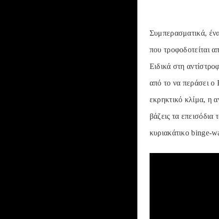
Συμπερασματικά, ένα 
που τροφοδοτείται α
Ειδικά στη αντίστροφ
από το να περάσει ο 
εκρηκτικό κλίμα, η 
βάζεις τα επεισόδια 
κυριακάτικο binge-wa