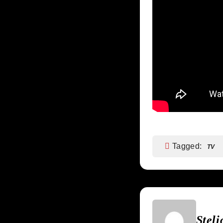
Tagged:
TV
Steli