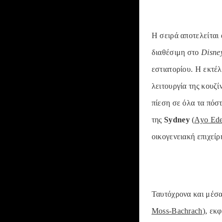
Η σειρά αποτελείται 
διαθέσιμη στο
Disne
εστιατορίου. Η εκτέ
λειτουργία της κουζί
πίεση σε όλα τα πόσ
της
Sydney
(
Ayo Ede
οικογενειακή επιχείρ
Ταυτόχρονα και μέσα
Moss-Bachrach
), εκ