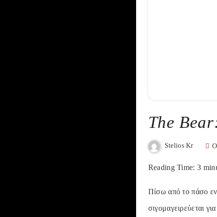
The Bear
Stelios Kr
O
Reading Time:
3
min
Πίσω από το πάσο εν
σιγομαγειρεύεται για