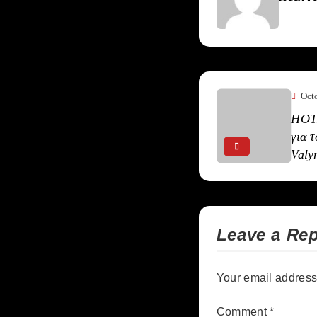
Oct
HOTD
για 
Valy
Leave a Rep
Your email address 
Comment
*