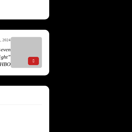
4, 2024
seven
ight”
υ HBO