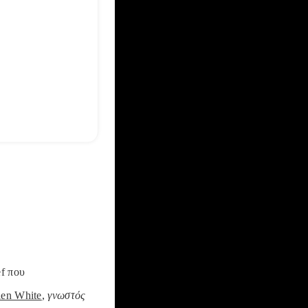
ef που
len White
,
γνωστός