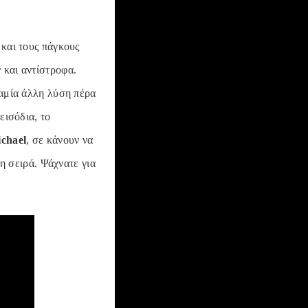
 και τους πάγκους
 και αντίστροφα.
καμία άλλη λύση πέρα
εισόδια, το
chael
, σε κάνουν να
τη σειρά. Ψάχνατε για