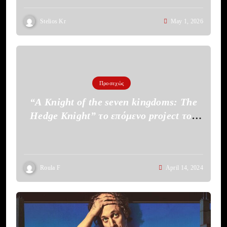
Stelios Kr
May 1, 2026
Προσεχώς
“A Knight of the seven kingdoms: The
Hedge Knight” το επόμενο project του
HBO
Roula F
April 14, 2024