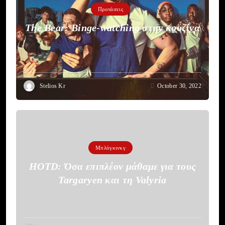
Προτάσεις
The Bear: Binge-watching στην κουζίνα
Stelios Kr
October 30, 2022
Μπλόγκινκγ
HOTD: Όσα επιπλέον μάθαμε για τους
Targaryen και τη Valyria