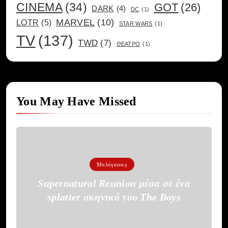
CINEMA
(34)
GOT
(26)
DARK
(4)
DC
(1)
MARVEL
(10)
LOTR
(5)
STAR WARS
(1)
TV
(137)
TWD
(7)
ΘΕΑΤΡΟ
(1)
You May Have Missed
Μπλόγκινκγ
Supernatural Reunion μέσα σε ένα
splatter σκηνικό του The Boys