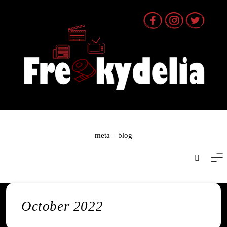
Skip
to
content
meta – blog
October 2022