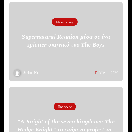
Μπλόγκινκγ
Supernatural Reunion μέσα σε ένα
splatter σκηνικό του The Boys
Stelios Kr
May 1, 2026
Προσεχώς
“A Knight of the seven kingdoms: The
Hedge Knight” το επόμενο project του