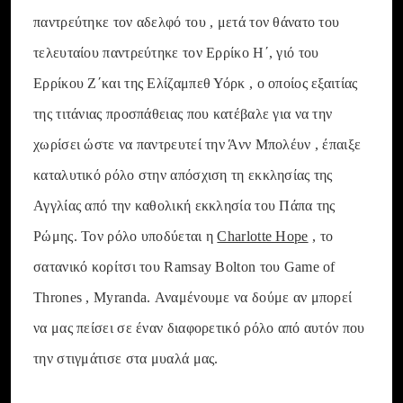
παντρεύτηκε τον αδελφό του , μετά τον θάνατο του
τελευταίου παντρεύτηκε τον Ερρίκο Η΄, γιό του
Ερρίκου Ζ΄και της Ελίζαμπεθ Υόρκ , ο οποίος εξαιτίας
της τιτάνιας προσπάθειας που κατέβαλε για να την
χωρίσει ώστε να παντρευτεί την Άνν Μπολέυν , έπαιξε
καταλυτικό ρόλο στην απόσχιση τη εκκλησίας της
Αγγλίας από την καθολική εκκλησία του Πάπα της
Ρώμης. Τον ρόλο υποδύεται η
Charlotte Hope
, το
σατανικό κορίτσι του Ramsay Bolton του Game of
Thrones , Myranda. Αναμένουμε να δούμε αν μπορεί
να μας πείσει σε έναν διαφορετικό ρόλο από αυτόν που
την στιγμάτισε στα μυαλά μας.