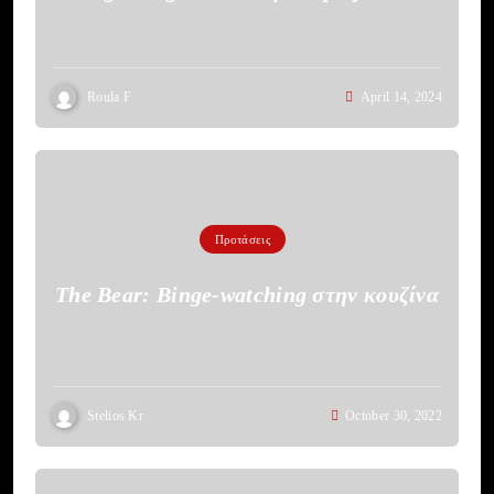
HBO
Roula F
April 14, 2024
Προτάσεις
The Bear: Binge-watching στην κουζίνα
Stelios Kr
October 30, 2022