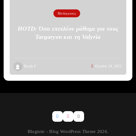
Μπλόγκινκγ
HOTD: Όσα επιπλέον μάθαμε για τους
Targaryen και τη Valyria
Roula F
October 24, 2022
Blogistic - Blog WordPress Theme 2026.