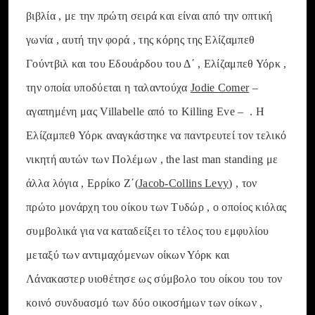
βιβλία , με την πρώτη σειρά και είναι από την οπτική
γωνία , αυτή την φορά , της κόρης της Ελίζαμπεθ
Γούντβιλ και του Εδουάρδου του Δ΄ , Ελίζαμπεθ Υόρκ ,
την οποία υποδύεται η ταλαντούχα
Jodie Comer
–
αγαπημένη μας Villabelle από το Killing Eve – . Η
Ελίζαμπεθ Υόρκ αναγκάστηκε να παντρευτεί τον τελικό
νικητή αυτών των Πολέμων , the last man standing με
άλλα λόγια , Ερρίκο Ζ΄(
Jacob-Collins Levy
) , τον
πρώτο μονάρχη του οίκου των Τυδώρ , ο οποίος κιόλας
συμβολικά για να καταδείξει το τέλος του εμφυλίου
μεταξύ των αντιμαχόμενων οίκων Υόρκ και
Λάνακαστερ υιοθέτησε ως σύμβολο του οίκου του τον
κοινό συνδυασμό των δύο οικοσήμων των οίκων ,