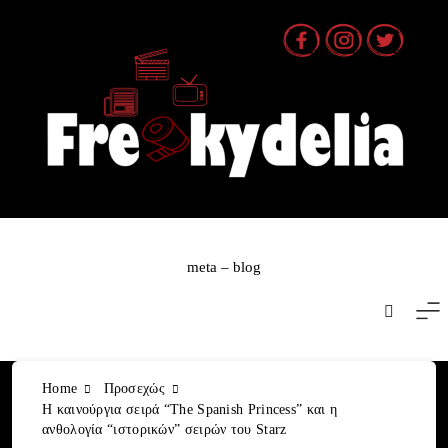
Skip
to
content
meta – blog
Home
Προσεχώς
Η καινούργια σειρά “The Spanish Princess” και η
ανθολογία “ιστορικών” σειρών του Starz