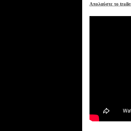
Απολαύστε το traile