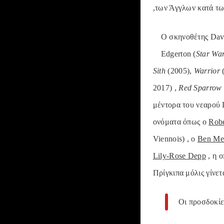
,των Άγγλων κατά τω
Ο σκηνοθέτης Davi
Edgerton (
Star War
Sith
(2005),
Warrior
(
2017) ,
Red Sparrow
μέντορα του νεαρού 
ονόματα όπως ο
Robe
Viennois) , o
Ben Me
Lily-Rose Depp
, η ο
Πρίγκιπα μόλις γίνετ
Οι προσδοκίες