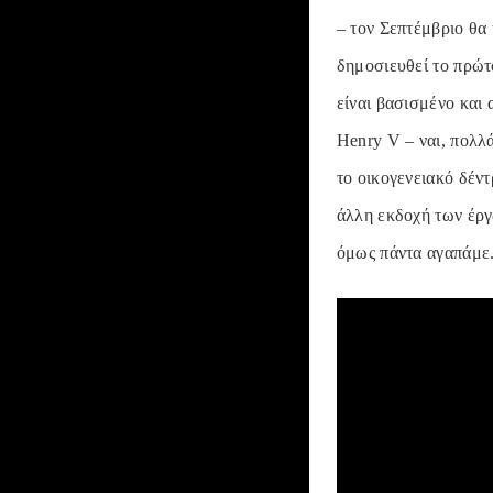
– τον Σεπτέμβριο θα 
δημοσιευθεί το πρώτο
είναι βασισμένο και 
Henry V – ναι, πολλά
το οικογενειακό δέν
άλλη εκδοχή των έργω
όμως πάντα αγαπάμε