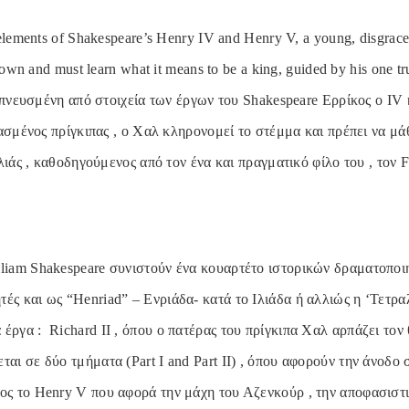
elements of Shakespeare’s Henry IV and Henry V, a young, disgrace
rown and must learn what it means to be a king, guided by his one tr
μπνευσμένη από στοιχεία των έργων του Shakespeare Ερρίκος ο IV 
ασμένος πρίγκιπας , ο Χαλ κληρονομεί το στέμμα και πρέπει να μάθ
λιάς , καθοδηγούμενος από τον ένα και πραγματικό φίλο του , τον Fa
lliam Shakespeare συνιστούν ένα κουαρτέτο ιστορικών δραματοπο
τές και ως “Henriad” – Ενριάδα- κατά το Ιλιάδα ή αλλιώς η ‘Τετρ
έργα : Richard II , όπου ο πατέρας του πρίγκιπα Χαλ αρπάζει τον 
αι σε δύο τμήματα (Part I and Part II) , όπου αφορούν την άνοδο 
λος το Henry V που αφορά την μάχη του Αζενκούρ , την αποφασιστι