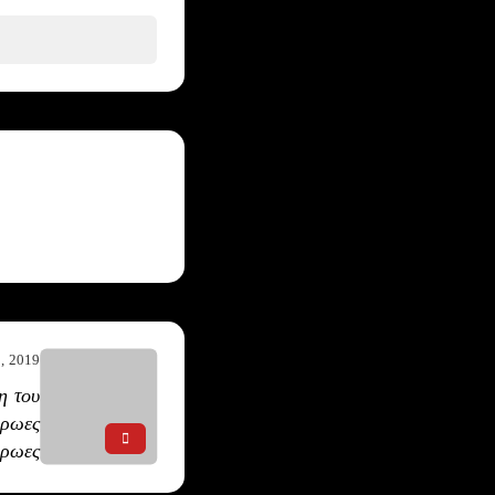
, 2019
η του
ήρωες
ήρωες