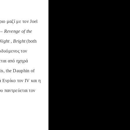
ο μαζί με τον Joel
 – Revenge of the
 Night
,
Bright
(both
ποδυόμενος τον
εται από ηχηρά
is, the Dauphin of
ά Ενρίκο τον IV και η
ου παντρεύεται τον