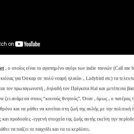
et
, ο οποίος είναι το αγαπημένο αγόρι των indie ταινιών (Call me 
κιόλας για Όσκαρ σε πολύ νεαρή ηλικία- , Ladybird etc) τα τελευτα
ται τον πρωταγωνιστή , δηλαδή τον Πρίγκιπα Hal και μετέπειτα βα
 να ζει ανάμεσα στους “κοινούς θνητούς”. Όταν , όμως , ο πατέρας τ
θρόνο και να μάθει να κινείται στη ζωή της αυλής με την πολιτική ίν
 και προδοσίες -εγγενή στοιχεία της ζωής αυτής εκείνη την περίοδ
άθει να παίζει το παιχνίδι και να το κερδίσει.