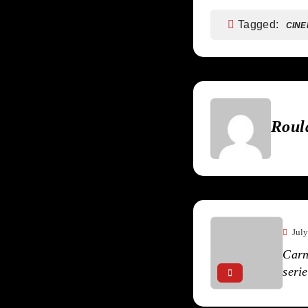
Tagged:
CIN
Roul
Jul
Carn
serie