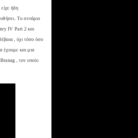
 είχε ήδη
ουθήσει. Το σενάριο
nry IV Part 2 και
έβαια , όχι τόσο όσο
α έχουμε και μια
Branag , τον οποίο