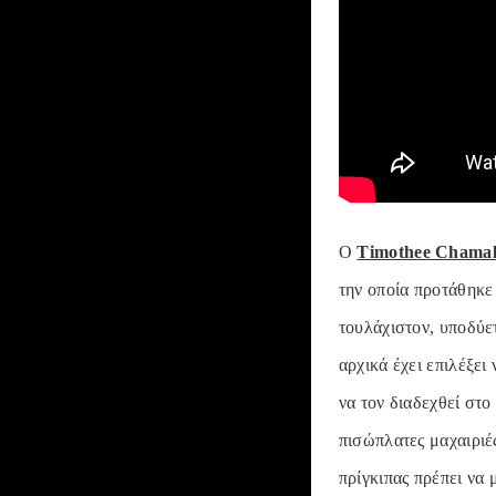
Ο
Timothee Chamal
την οποία προτάθηκε 
τουλάχιστον, υποδύε
αρχικά έχει επιλέξει
να τον διαδεχθεί στο 
πισώπλατες μαχαιριές
πρίγκιπας πρέπει να μ