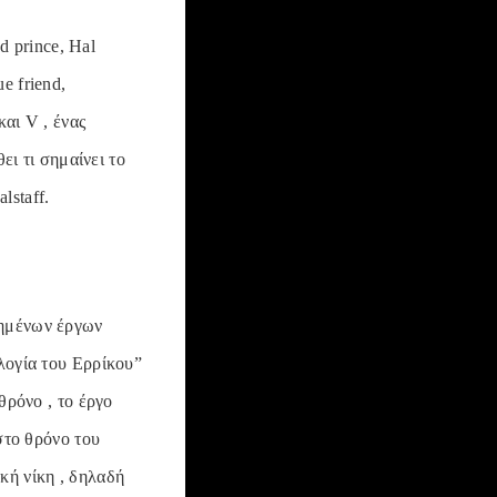
d prince, Hal
ue friend,
και V , ένας
ει τι σημαίνει το
lstaff.
ιημένων έργων
αλογία του Ερρίκου”
θρόνο , το έργο
στο θρόνο του
κή νίκη , δηλαδή