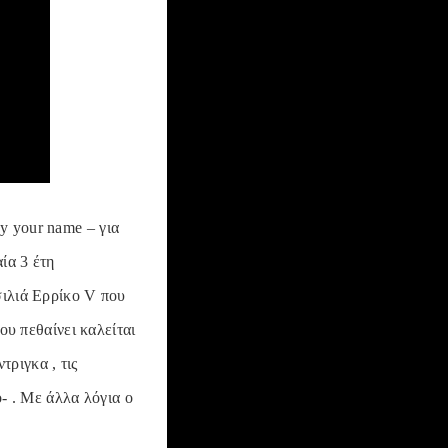
by your name – για
ία 3 έτη
σιλιά Ερρίκο V που
ου πεθαίνει καλείται
τριγκα , τις
ο- . Με άλλα λόγια ο