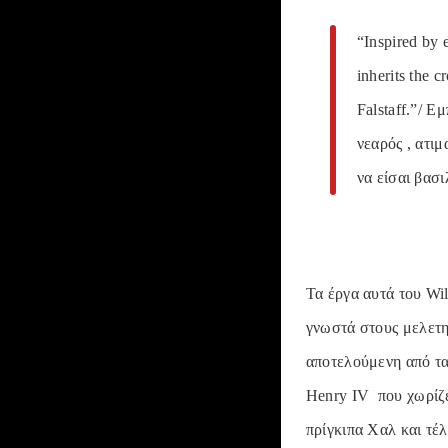
“Inspired by 
inherits the c
Falstaff.”/ Ε
νεαρός , ατιμ
να είσαι βασι
Τα έργα αυτά του Wi
γνωστά στους μελετη
αποτελούμενη από τα 
Henry IV που χωρίζετ
πρίγκιπα Χαλ και τέ