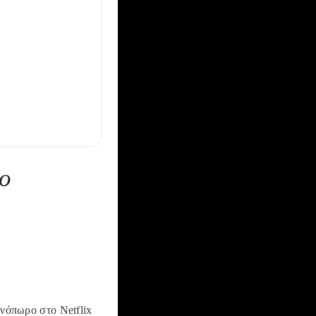
έο
ινόπωρο στο Netflix