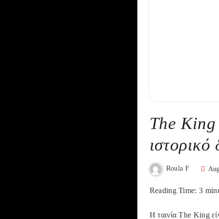
The King
ιστορικό 
Roula F
Aug
Reading Time:
3
min
Η ταινία The King εί