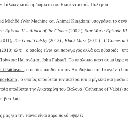
ν Γάλλων κατά τη διάρκεια του Εκατονταετούς Πολέμου .
d Michôd (War Machine και Animal Kingdom) υπογράφει το σενάρι
s: Episode II – Attack of the Clones
(2002 ),
Star Wars: Episode III
2011),
The Great Gatsby
(2013) ,
Black Mass
(2015) ,
It Comes at
(2018) κλπ) , ο οποίος είναι και παραγωγός αλλά και ηθοποιός , υ
Πρίγκιπα Hal ονόματι John Falstaff. Το υπόλοιπο καστ συμπληρών
rt Pattinson
, ο οποίος υποδύεται τον Λουδοβίκο του Γκυγιέν (Lou
ndelsohn
, ο οποίος υποδύεται τον πατέρα του Πρίγκιπα και βασιλι
ποία υποδύεται την Αικατερίνη του Βαλουά (Catherine of Valois) π
αι βασιλιάς.
 μας για την ταινία είναι πάρα πολύ υψηλές.