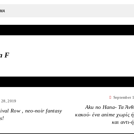
EMA
a F
September 1
y 28, 2019
Aku no Hana- Τα Άνθ
ival Row , neo-noir fantasy
κακού- ένα anime χωρίς 
s!
και αντι-