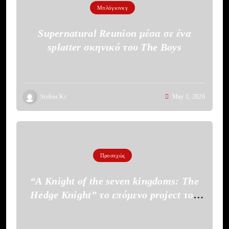
Μπλόγκινκγ
Supernatural Reunion μέσα σε ένα
splatter σκηνικό του The Boys
Stelios Kr
May 1, 2026
Προσεχώς
“A Knight of the seven kingdoms: The
Hedge Knight” το επόμενο project του
HBO