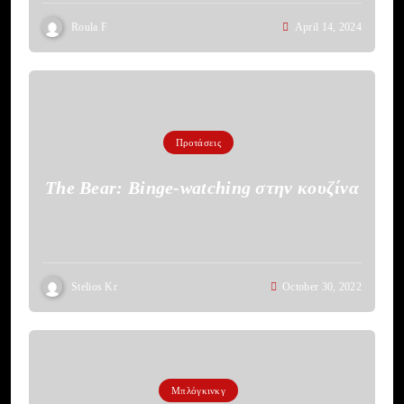
Roula F
April 14, 2024
Προτάσεις
The Bear: Binge-watching στην κουζίνα
Stelios Kr
October 30, 2022
Μπλόγκινκγ