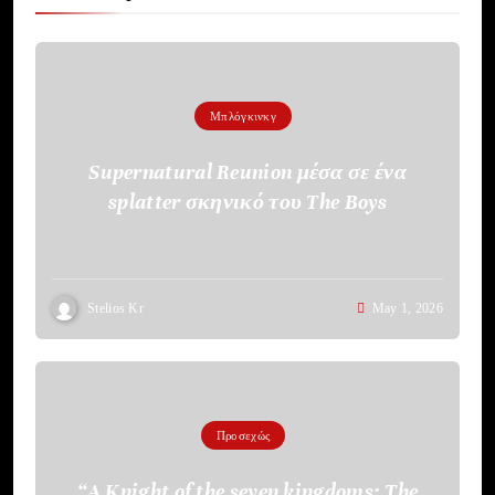
Μπλόγκινκγ
Supernatural Reunion μέσα σε ένα
splatter σκηνικό του The Boys
Stelios Kr
May 1, 2026
Προσεχώς
“A Knight of the seven kingdoms: The