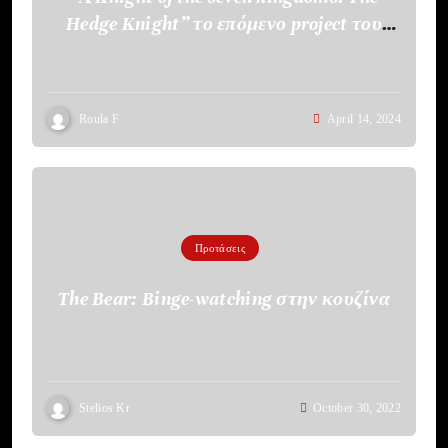
Hedge Knight” το επόμενο project του
HBO
Roula F
April 14, 2024
Προτάσεις
The Bear: Binge-watching στην κουζίνα
Stelios Kr
October 30, 2022