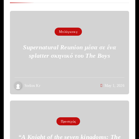
Μπλόγκινκγ
Supernatural Reunion μέσα σε ένα
splatter σκηνικό του The Boys
Stelios Kr
May 1, 2026
Προσεχώς
“A Knight of the seven kingdoms: The