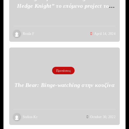
Hedge Knight” το επόμενο project του
HBO
Roula F
April 14, 2024
Προτάσεις
The Bear: Binge-watching στην κουζίνα
Stelios Kr
October 30, 2022