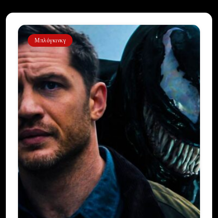
Μπλόγκινκγ