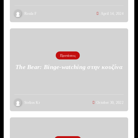
Roula F
April 14, 2024
Προτάσεις
The Bear: Binge-watching στην κουζίνα
Stelios Kr
October 30, 2022