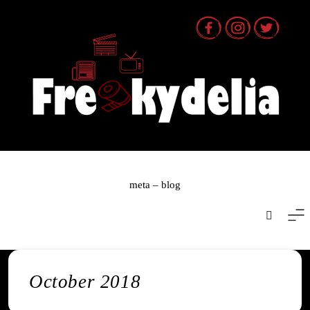
Skip
to
content
meta – blog
October 2018