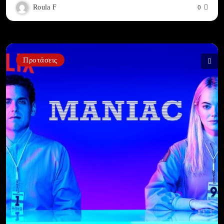
Roula F
0
Προτάσεις