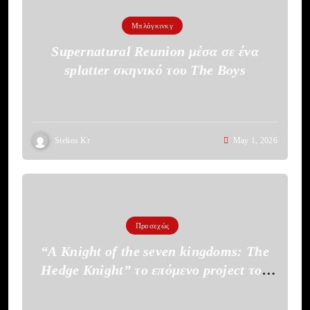
Μπλόγκινκγ
Supernatural Reunion μέσα σε ένα
splatter σκηνικό του The Boys
Stelios Kr
May 1, 2026
Προσεχώς
“A Knight of the seven kingdoms: The
Hedge Knight” το επόμενο project του
HBO