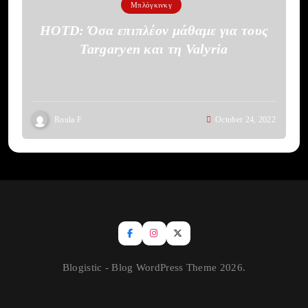
Μπλόγκινκγ
HOTD: Όσα επιπλέον μάθαμε για τους
Targaryen και τη Valyria
Roula F
October 24, 2022
Blogistic - Blog WordPress Theme 2026.