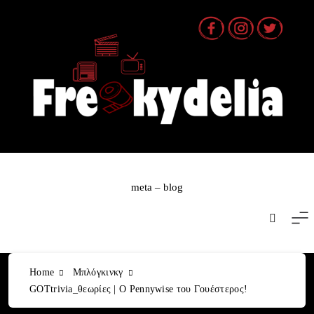
Skip
to
content
meta – blog
Home
Μπλόγκινκγ
GOTtrivia_θεωρίες | O Pennywise του Γουέστερος!