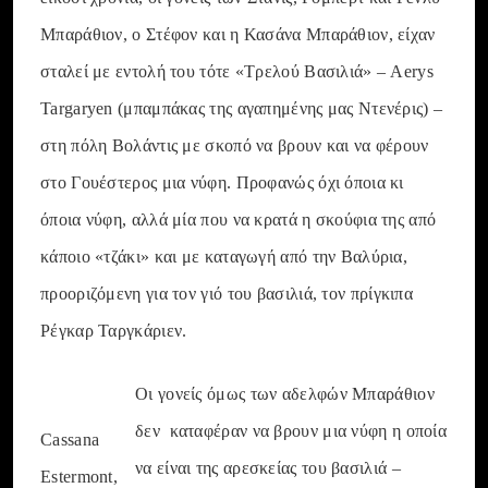
Μπαράθιον, ο Στέφον και η Κασάνα Μπαράθιον, είχαν
σταλεί με εντολή του τότε «Τρελού Βασιλιά» – Aerys
Targaryen (μπαμπάκας της αγαπημένης μας Ντενέρις) –
στη πόλη Βολάντις με σκοπό να βρουν και να φέρουν
στο Γουέστερος μια νύφη. Προφανώς όχι όποια κι
όποια νύφη, αλλά μία που να κρατά η σκούφια της από
κάποιο «τζάκι» και με καταγωγή από την Βαλύρια,
προοριζόμενη για τον γιό του βασιλιά, τον πρίγκιπα
Ρέγκαρ Ταργκάριεν.
Οι γονείς όμως των αδελφών Μπαράθιον
δεν καταφέραν να βρουν μια νύφη η οποία
Cassana
να είναι της αρεσκείας του βασιλιά –
Estermont,