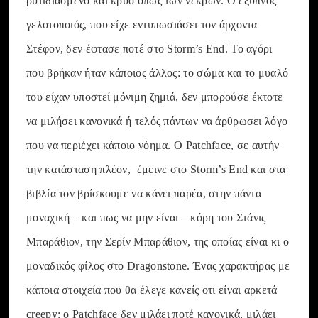
ρυτιδιασμένο και κρύο όπως των νεκρών. Ο έξυπνος
γελοτοποιός, που είχε εντυπωσιάσει τον άρχοντα
Στέφον, δεν έφτασε ποτέ στο Storm’s End. Το αγόρι
που βρήκαν ήταν κάποιος άλλος: το σώμα και το μυαλό
του είχαν υποστεί μόνιμη ζημιά, δεν μπορούσε έκτοτε
να μιλήσει κανονικά ή τελός πάντων να άρθρωσει λόγο
που να περιέχει κάποιο νόημα. Ο Patchface, σε αυτήν
την κατάσταση πλέον, έμεινε στο Storm’s End και στα
βιβλία τον βρίσκουμε να κάνει παρέα, στην πάντα
μοναχική – και πως να μην είναι – κόρη του Στάνις
Μπαράθιον, την Σερίν Μπαράθιον, της οποίας είναι κι ο
μοναδικός φίλος στο Dragonstone. Ένας χαρακτήρας με
κάποια στοιχεία που θα έλεγε κανείς οτι είναι αρκετά
creepy: ο Patchface δεν μιλάει ποτέ κανονικά, μιλάει