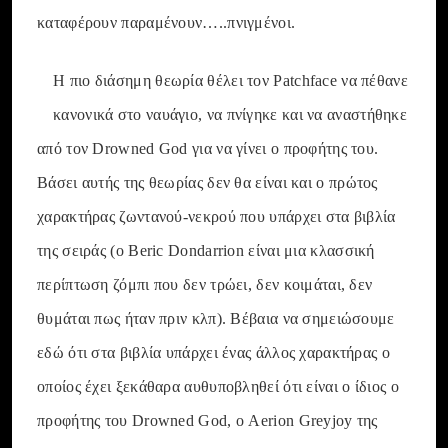
καταφέρουν παραμένουν…..πνιγμένοι.
Η πιο διάσημη θεωρία θέλει τον Patchface να πέθανε
κανονικά στο ναυάγιο, να πνίγηκε και να αναστήθηκε
από τον Drowned God για να γίνει ο προφήτης του.
Βάσει αυτής της θεωρίας δεν θα είναι και ο πρώτος
χαρακτήρας ζωντανού-νεκρού που υπάρχει στα βιβλία
της σειράς (o Beric Dondarrion είναι μια κλασσική
περίπτωση ζόμπι που δεν τρώει, δεν κοιμάται, δεν
θυμάται πως ήταν πριν κλπ). Βέβαια να σημειώσουμε
εδώ ότι στα βιβλία υπάρχει ένας άλλος χαρακτήρας ο
οποίος έχει ξεκάθαρα αυθυποβληθεί ότι είναι ο ίδιος ο
προφήτης του Drowned God, ο Aerion Greyjoy της