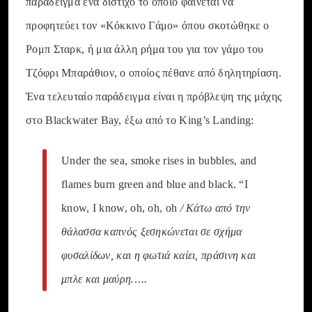
παράδειγμα ένα δίστιχο το οποίο φαίνεται να
προφητεύει τον «Κόκκινο Γάμο» όπου σκοτώθηκε ο
Ρομπ Σταρκ, ή μια άλλη ρήμα του για τον γάμο του
Τζόφρι Μπαράθιον, ο οποίος πέθανε από δηλητηρίαση.
Ένα τελευταίο παράδειγμα είναι η πρόβλεψη της μάχης
στο Blackwater Bay, έξω από το King’s Landing:
Under the sea, smoke rises in bubbles, and
flames burn green and blue and black. “I
know, I know, oh, oh, oh
/ Κάτω από την
θάλασσα καπνός ξεσηκώνεται σε σχήμα
φυσαλίδων, και η φωτιά καίει, πράσινη και
μπλε και μαύρη…..