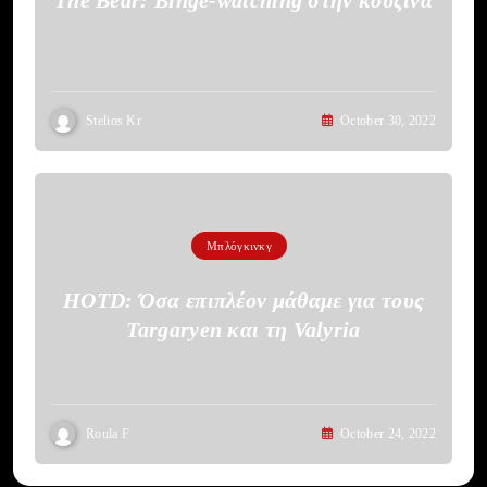
The Bear: Binge-watching στην κουζίνα
Stelios Kr
October 30, 2022
Μπλόγκινκγ
HOTD: Όσα επιπλέον μάθαμε για τους
Targaryen και τη Valyria
Roula F
October 24, 2022