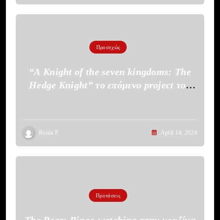
Προσεχώς
“A Knight of the seven kingdoms: The
Hedge Knight” το επόμενο project του
HBO
Roula F
April 14, 2024
Προτάσεις