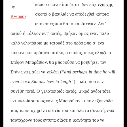
κάπου υπονοείται δε οτι δεν είχε εξαρχής
by
σκοπό ο βασιλιάς να αποδεχθεί κάποια
Kwnnos
από αυτές που θα του πρότειναν. Αντ’
αυτού ή μάλλον αντ’ αυτής, βρήκαν όμως έναν πολύ
καλό γελοτοποιό με τατουάζ στο πρόσωπο σ’ ένα
κόκκινο και πράσινο μοτίβο, ο οποίος, όπως ήλπιζε ο
Στέφον Μπαράθιον, θα μπορούσε να βοηθήσει τον
Στάνις να μάθει να γελάει (
“and perhaps in time he will
even teach Stannis how to laugh”
) – κάτι που δεν
συνέβη ποτέ. Ο γελοτοποιός αυτός, μικρό αγόρι τότε,
εντυπωσίασε τους γονείς Μπαράθιον με την εξυπνάδα
του, τα πετυχημένα αστεία του και όλα τα συναφή, ενώ
ταυτόχρονα τους εντυπωσίασε η ικανότητά του να