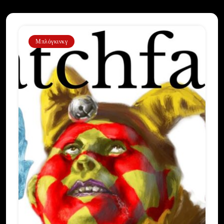
Μπλόγκινκγ