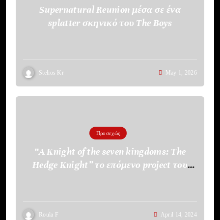
Supernatural Reunion μέσα σε ένα
splatter σκηνικό του The Boys
Stelios Kr
May 1, 2026
Προσεχώς
“A Knight of the seven kingdoms: The
Hedge Knight” το επόμενο project του
HBO
Roula F
April 14, 2024