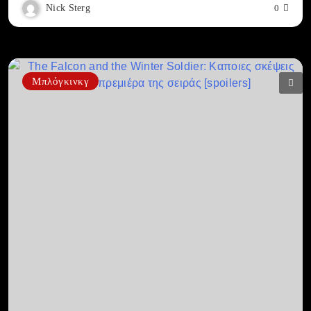
Nick Sterg
0
Μπλόγκινκγ