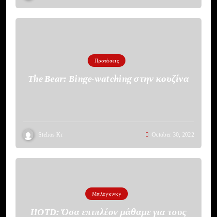
Προτάσεις
The Bear: Binge-watching στην κουζίνα
Stelios Kr
October 30, 2022
Μπλόγκινκγ
HOTD: Όσα επιπλέον μάθαμε για τους