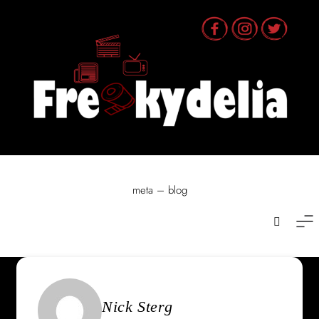
Skip
to
content
meta – blog
Nick Sterg