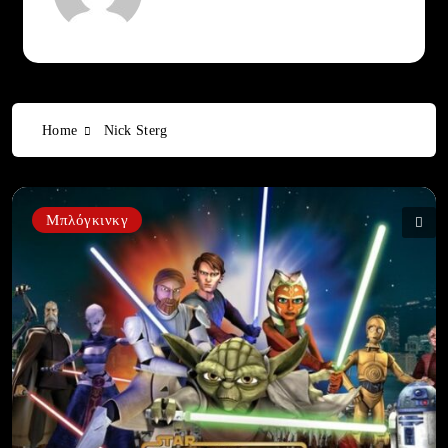
Home
Nick Sterg
Μπλόγκινκγ