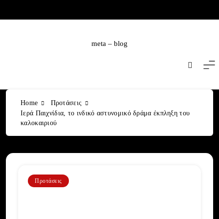
Skip
to
content
meta – blog
Home
Προτάσεις
Ιερά Παιχνίδια, το ινδικό αστυνομικό δράμα έκπληξη του
καλοκαιριού
Προτάσεις