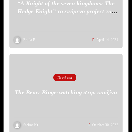
“A Knight of the seven kingdoms: The
Hedge Knight” το επόμενο project του
HBO
Roula F
April 14, 2024
Προτάσεις
The Bear: Binge-watching στην κουζίνα
Stelios Kr
October 30, 2022