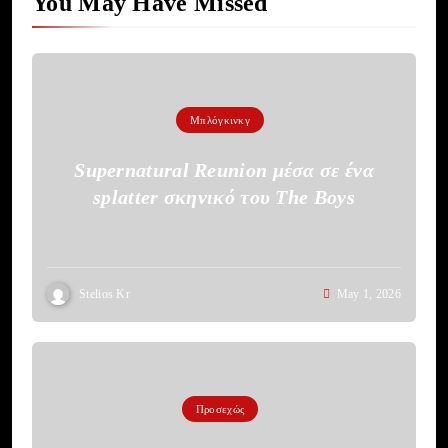
You May Have Missed
Μπλόγκινκγ
Supernatural Reunion μέσα σε ένα
splatter σκηνικό του The Boys
Stelios Kr
May 1, 2026
Προσεχώς