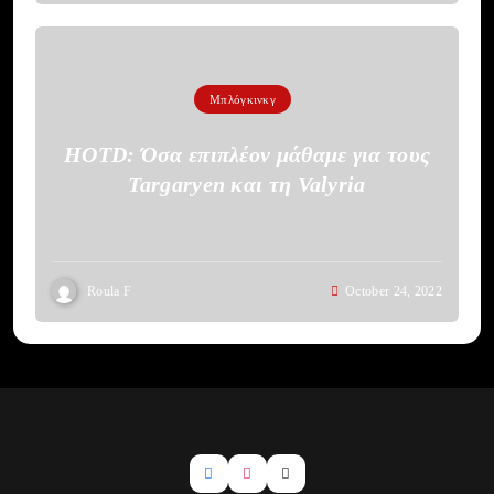
Μπλόγκινκγ
HOTD: Όσα επιπλέον μάθαμε για τους
Targaryen και τη Valyria
Roula F
October 24, 2022