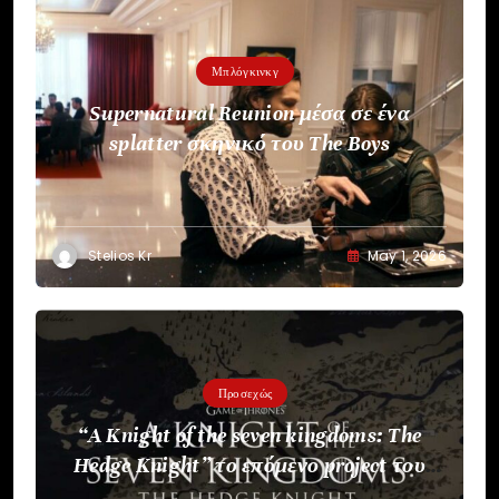
Μπλόγκινκγ
Supernatural Reunion μέσα σε ένα
splatter σκηνικό του The Boys
Stelios Kr
May 1, 2026
Προσεχώς
“A Knight of the seven kingdoms: The
Hedge Knight” το επόμενο project του
HBO