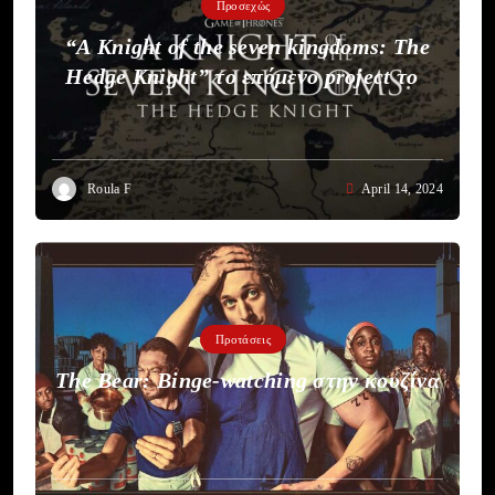
Προσεχώς
“A Knight of the seven kingdoms: The
Hedge Knight” το επόμενο project του
HBO
Roula F
April 14, 2024
Προτάσεις
The Bear: Binge-watching στην κουζίνα