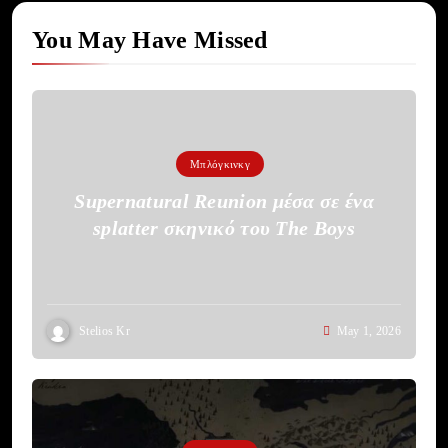
You May Have Missed
Μπλόγκινκγ
Supernatural Reunion μέσα σε ένα
splatter σκηνικό του The Boys
Stelios Kr
May 1, 2026