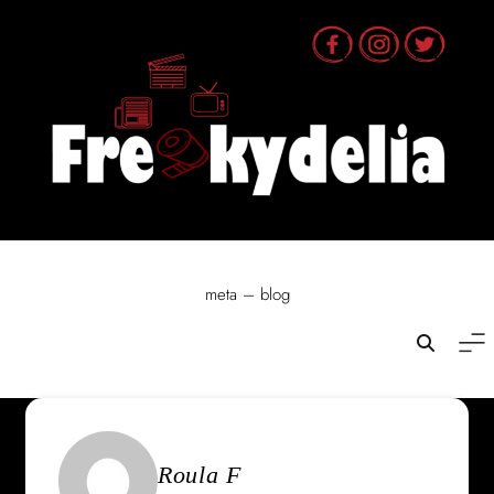
Skip
to
content
meta – blog
Roula F