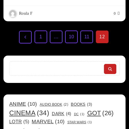
Roula F
0
1
…
10
11
12
Search
ANIME
(10)
BOOKS
(3)
AUDIO BOOK
(2)
CINEMA
(34)
GOT
(26)
DARK
(4)
DC
(1)
MARVEL
(10)
LOTR
(5)
STAR WARS
(1)