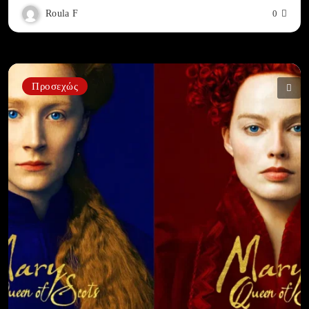
Roula F
0
Προσεχώς