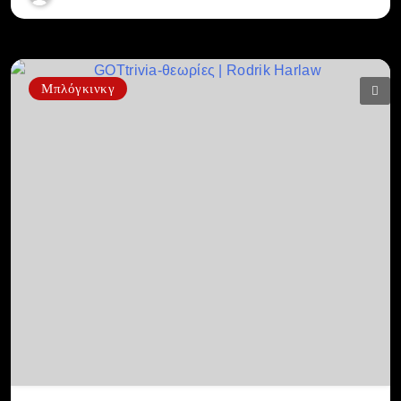
Μπλόγκινκγ