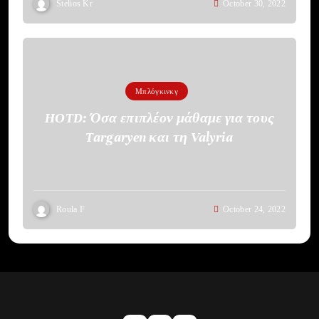
Stelios Kr
October 30, 2022
Μπλόγκινκγ
HOTD: Όσα επιπλέον μάθαμε για τους
Targaryen και τη Valyria
Roula F
October 24, 2022