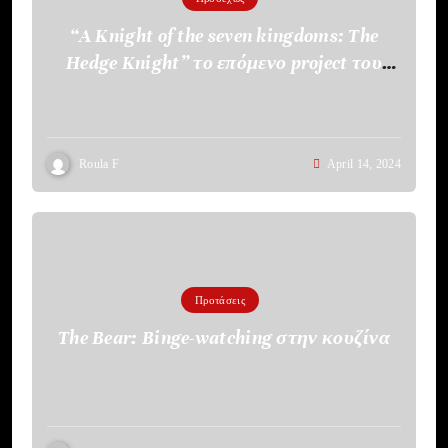
“A Knight of the seven kingdoms: The
Hedge Knight” το επόμενο project του
HBO
Roula F
April 14, 2024
Προτάσεις
The Bear: Binge-watching στην κουζίνα