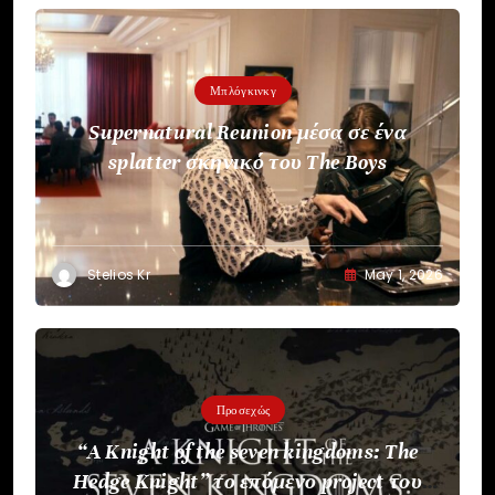
Μπλόγκινκγ
Supernatural Reunion μέσα σε ένα
splatter σκηνικό του The Boys
Stelios Kr
May 1, 2026
Προσεχώς
“A Knight of the seven kingdoms: The
Hedge Knight” το επόμενο project του