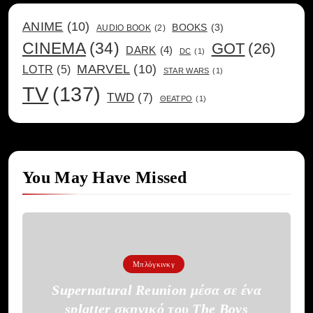
ANIME
(10)
BOOKS
(3)
AUDIO BOOK
(2)
CINEMA
(34)
GOT
(26)
DARK
(4)
DC
(1)
MARVEL
(10)
LOTR
(5)
STAR WARS
(1)
TV
(137)
TWD
(7)
ΘΕΑΤΡΟ
(1)
You May Have Missed
Μπλόγκινκγ
Supernatural Reunion μέσα σε ένα
splatter σκηνικό του The Boys