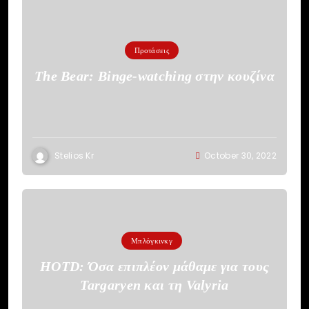
Προτάσεις
The Bear: Binge-watching στην κουζίνα
Stelios Kr
October 30, 2022
Μπλόγκινκγ
HOTD: Όσα επιπλέον μάθαμε για τους
Targaryen και τη Valyria