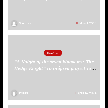
Stelios Kr
May 1, 2026
Προσεχώς
“A Knight of the seven kingdoms: The
Hedge Knight” το επόμενο project του
HBO
Roula F
April 14, 2024