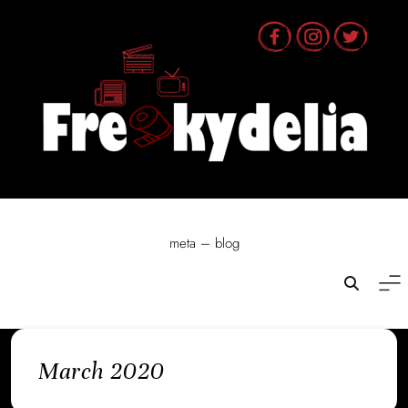
Skip
to
content
meta – blog
March 2020