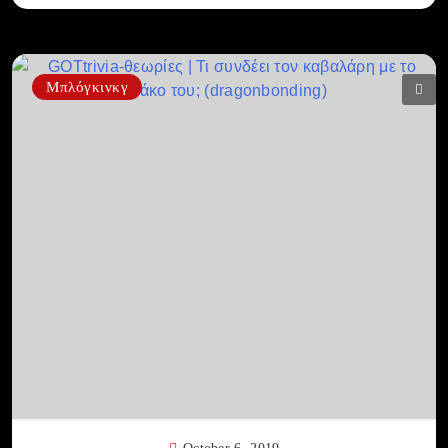
Μπλόγκινκγ