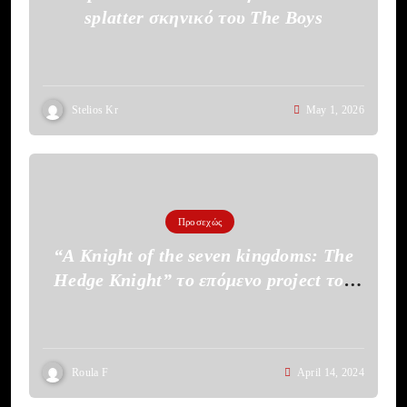
splatter σκηνικό του The Boys
Stelios Kr
May 1, 2026
Προσεχώς
“A Knight of the seven kingdoms: The
Hedge Knight” το επόμενο project του
HBO
Roula F
April 14, 2024