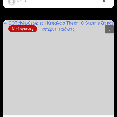
Roula F
0
Μπλόγκινκγ