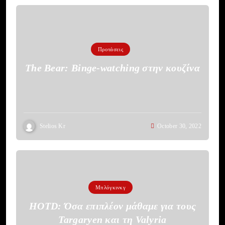
Προτάσεις
The Bear: Binge-watching στην κουζίνα
Stelios Kr
October 30, 2022
Μπλόγκινκγ
HOTD: Όσα επιπλέον μάθαμε για τους
Targaryen και τη Valyria