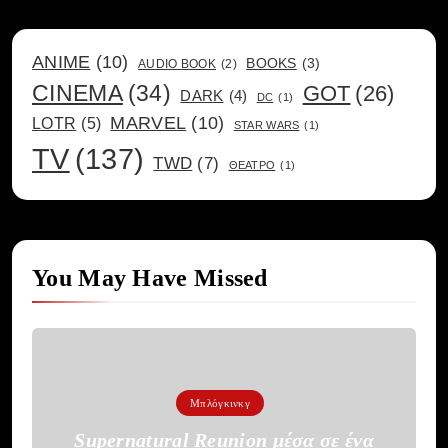
ANIME
(10)
BOOKS
(3)
AUDIO BOOK
(2)
CINEMA
(34)
GOT
(26)
DARK
(4)
DC
(1)
MARVEL
(10)
LOTR
(5)
STAR WARS
(1)
TV
(137)
TWD
(7)
ΘΕΑΤΡΟ
(1)
You May Have Missed
Μπλόγκινκγ
Supernatural Reunion μέσα σε ένα