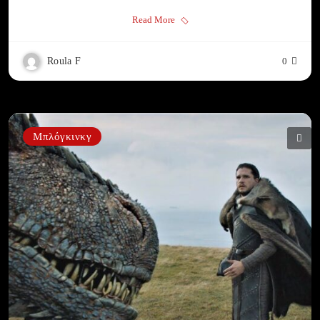
Read More
Roula F
0
Μπλόγκινκγ