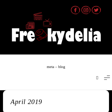
Skip
to
content
meta – blog
April 2019