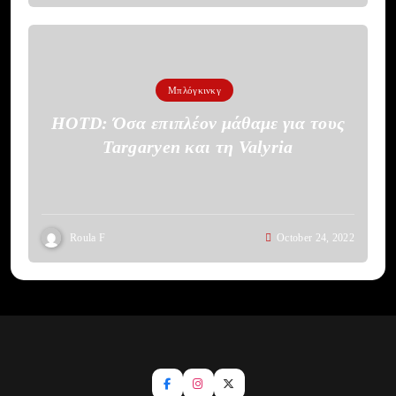
Μπλόγκινκγ
HOTD: Όσα επιπλέον μάθαμε για τους
Targaryen και τη Valyria
Roula F
October 24, 2022