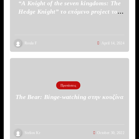
“A Knight of the seven kingdoms: The
Hedge Knight” το επόμενο project του
HBO
Roula F
April 14, 2024
Προτάσεις
The Bear: Binge-watching στην κουζίνα
Stelios Kr
October 30, 2022