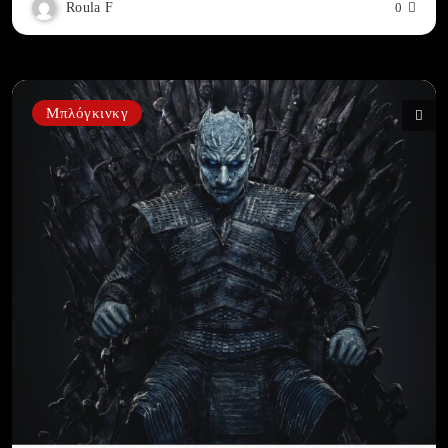
Roula F
0
Μπλόγκινκγ