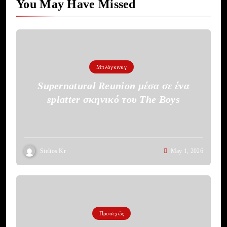
You May Have Missed
Μπλόγκινκγ
Supernatural Reunion μέσα σε ένα
splatter σκηνικό του The Boys
Stelios Kr
May 1, 2026
Προσεχώς