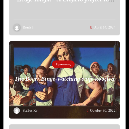
HBO
Roula F
April 14, 2024
Προτάσεις
The Bear: Binge-watching στην κουζίνα
Stelios Kr
October 30, 2022