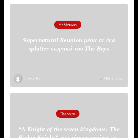
Μπλόγκινκγ
Supernatural Reunion μέσα σε ένα
splatter σκηνικό του The Boys
Stelios Kr
May 1, 2026
Προσεχώς
“A Knight of the seven kingdoms: The
Hedge Knight” το επόμενο project του