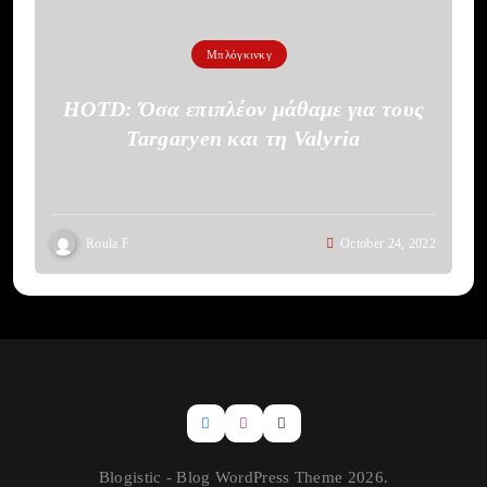
Μπλόγκινκγ
HOTD: Όσα επιπλέον μάθαμε για τους
Targaryen και τη Valyria
Roula F
October 24, 2022
Blogistic - Blog WordPress Theme 2026.