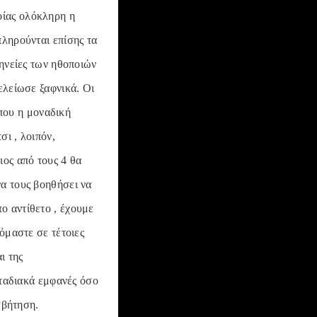
ποίας ολόκληρη η
πληρούνται επίσης τα
μηνείες των ηθοποιών
ελείωσε ξαφνικά. Οι
 που η μοναδική
σι , λοιπόν,
ιος από τους 4 θα
να τους βοηθήσει να
ο αντίθετο , έχουμε
όμαστε σε τέτοιες
ι της
σταδιακά εμφανές όσο
σβήτηση.