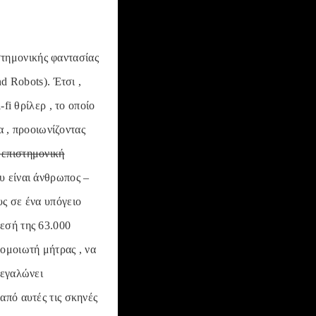
ιστημονικής φαντασίας
d Robots). Έτσι ,
fi θρίλερ , το οποίο
α , προοιωνίζοντας
 επιστημονική
υ είναι άνθρωπος –
υς σε ένα υπόγειο
εσή της 63.000
ομοιωτή μήτρας , να
μεγαλώνει
από αυτές τις σκηνές