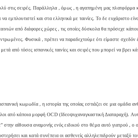
ολύ στις σειρές. Παράλληλα , όμως , η αγαπημένη μας πλατφόρμα 
 να εμπλουτιστεί και στα ελληνικά με ταινίες. Το δε ευχάριστο είν
 ταινιών από διάφορες χώρες , τις οποίες δύσκολα θα πρόσεχε κάποιο
ντρωμένες. Φυσικά , πρέπει να παραδεχτούμε ότι είμαστε σχεδόν 
 μετά από τόσες ισπανικές ταινίες και σειρές που μπορεί να βρει κ
 ισπανική κωμωδία , η ιστορία της οποίας εστιάζει σε μια ομάδα 
όλοι από κάποια μορφή OCD (Ιδεοψυχαναγκαστική Διαταραχή). Αυτ
” στην αίθουσα αναμονής ενός ειδικού στο θέμα αυτό γιατρού , ο ο
υστερήσει και κατά συνέπεια οι ασθενείς αλληλεπιδρούν μεταξύ το