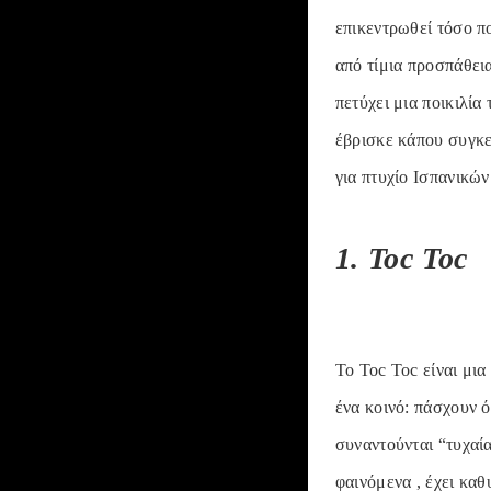
επικεντρωθεί τόσο π
από τίμια προσπάθεια
πετύχει μια ποικιλία
έβρισκε κάπου συγκε
για πτυχίο Ισπανικών
1. Toc Toc
Το Toc Toc είναι μια
ένα κοινό: πάσχουν 
συναντούνται “τυχαία
φαινόμενα , έχει καθ