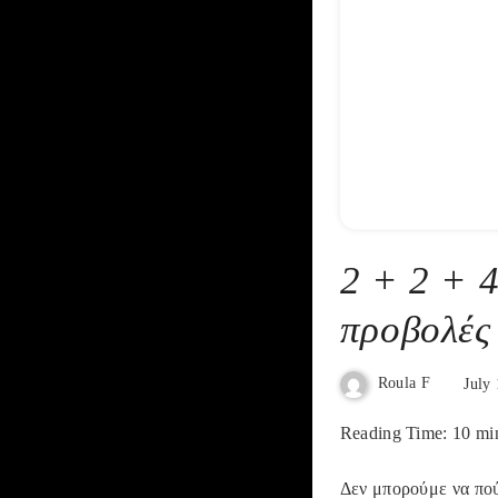
2 + 2 + 4
προβολές
Roula F
July 
Reading Time:
10
mi
Δεν μπορούμε να πούμ