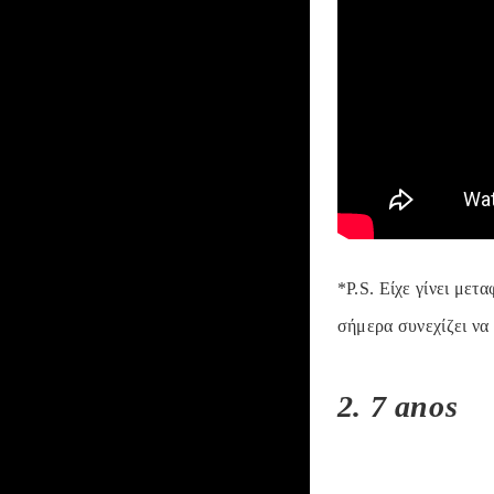
*P.S. Είχε γίνει μετ
σήμερα συνεχίζει να 
2. 7 anos