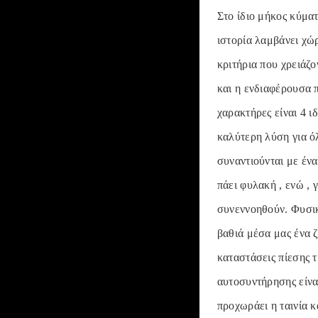
Στο ίδιο μήκος κύματο
ιστορία λαμβάνει χώ
κριτήρια που χρειάζο
και η ενδιαφέρουσα π
χαρακτήρες είναι 4 ι
καλύτερη λύση για όλ
συναντιούνται με έν
πάει φυλακή , ενώ ,
συνεννοηθούν. Φυσικ
βαθιά μέσα μας ένα ζ
καταστάσεις πίεσης τ
αυτοσυντήρησης είναι
προχωράει η ταινία κ