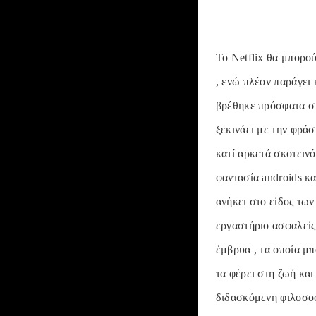
Το Netflix θα μπορού
, ενώ πλέον παράγει 
βρέθηκε πρόσφατα στο
ξεκινάει με την φράσ
κατί αρκετά σκοτειν
φαντασία androids κα
ανήκει στο είδος τω
εργαστήριο ασφαλείς
έμβρυα , τα οποία μ
τα φέρει στη ζωή κα
διδασκόμενη φιλοσοφ