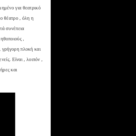
ομημένο για θεατρικό
το θέατρο , όλη η
ατά συνέπεια
 ηθοποιούς ,
 , γρήγορη πλοκή και
ίς. Είναι , λοιπόν ,
τήρες και