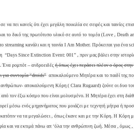
σε να πει κανείς ότι έχει μεγάλη ποικιλία σε σειρές και ταινίες επ
και το δικό της πρωτότυπο υλικό σε αυτό το τομέα (Love , Death an
 streaming κανάλι και η ταινία I Am Mother. Πρόκειται για ένα sci-
η “Days Since Extinction Event: 001” , πριν μας βάλει στην ιστορί
ό. Ένα ρομπότ – ανδροειδές
ή όπως έχει περάσει πλέον ο όρος στην
ι για συντομία “droids”
αποκαλούμενο Μητέρα και το παιδί της πο
ν ανθρώπων- αποκαλούμενη Κόρη ( Clara Rugaard) ζούνε οι δυο το
 από τον έξω κόσμο που είναι μολυσμένο. Η Μητέρα έχει στη διάθ
πορεί μέσω ενός μηχανήματος που μοιάζει με τεχνητή μήτρα ή προσ
ι κατόπιν να τα μεγαλώσει , όπως έκανε και με την Κόρη. Η Κόρη 
ία και να εκτιμά πάνω απ ‘όλα την ανθρώπινη ζωή. Μέσα , όμως , 