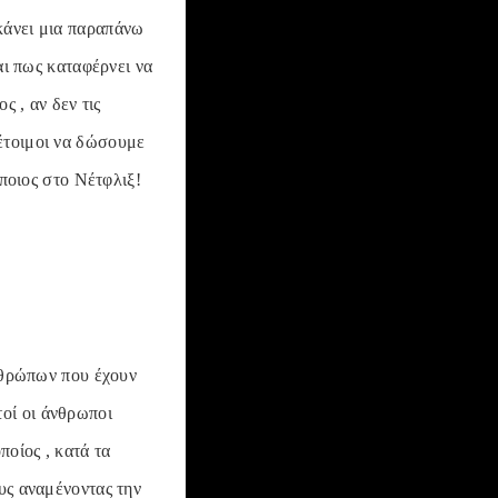
κάνει μια παραπάνω
αι πως καταφέρνει να
ς , αν δεν τις
έτοιμοι να δώσουμε
άποιος στο Νέτφλιξ!
ανθρώπων που έχουν
οί οι άνθρωποι
ποίος , κατά τα
υς αναμένοντας την