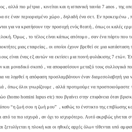
ς , αλλά πιο μέτρια , κινείται και η ισπανική ταινία 7 anos , της ο
ρα σε έναν περιορισμένο χώρο , δηλαδή ένα σετ. Εν προκειμένω , 
νται για να κρατήσουν την προσοχή ενός θεατή , όπως οι καλές ερ
λοκή. Όμως , το τέλος είναι κάπως απότομο , σαν ένα πάρτυ που τ
διοκτήτες μιας εταιρείας , οι οποίοι έχουν βρεθεί σε μια κατάσταση
ους είναι ένας εξ αυτών να εκτίσει μια ποινή φυλάκισης 7 ετών. Έτ
αν και μοναδικό σκοπό , να αποφασίσουν μεταξύ τους συλλογικά πο
 για να ληφθεί η απόφαση προσλαμβάνουν έναν διαμεσολαβητή για 
ά , όπως όλοι γνωρίζουμε , αλλά προτιμούμε να προσποιούμαστε τ
ώο (homo homini lupus etc) που βγαίνει στην επιφάνεια όταν βρισκ
ύπου “η ζωή σου η ζωή μου” , καθώς το ένστικτο της επιβίωσης κα
 από τα πιο ισχυρά , αν όχι το ισχυρότερο. Αυτό ακριβώς γίνεται 
αι ξετυλίγεται η πλοκή και οι ηθικές αρχές όλων τίθενται υπό αμφι