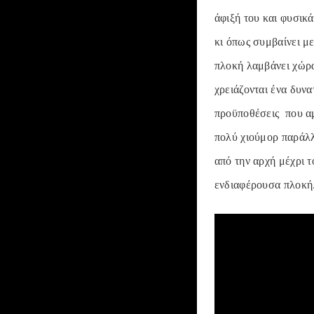
άφιξή του και φυσικά
κι όπως συμβαίνει με
πλοκή λαμβάνει χώρα 
χρειάζονται ένα δυνα
προϋποθέσεις που αμφ
πολύ χιούμορ παράλλ
από την αρχή μέχρι τ
ενδιαφέρουσα πλοκή