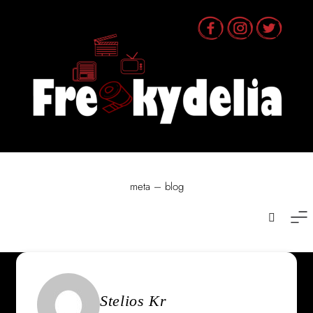
Skip
to
content
meta – blog
Stelios Kr