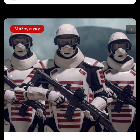
Μπλόγκινκγ