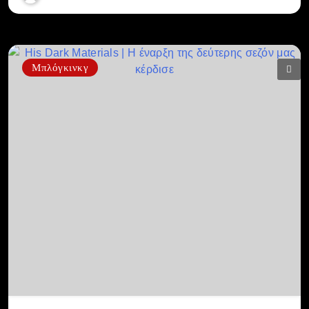
Μπλόγκινκγ