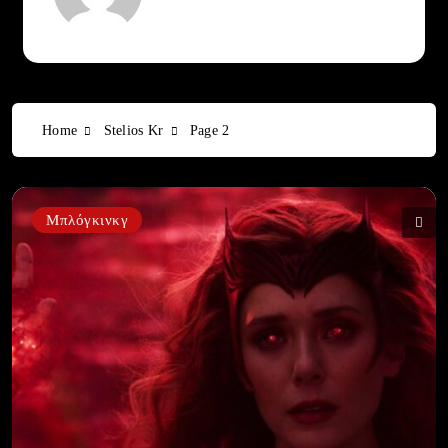
Home
Stelios Kr
Page 2
Μπλόγκινκγ