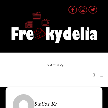
Skip
to
content
meta – blog
Stelios Kr