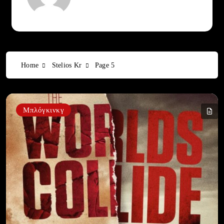
Home
Stelios Kr
Page 5
Μπλόγκινκγ