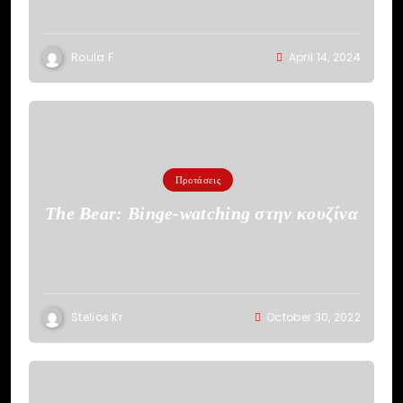
Roula F
April 14, 2024
Προτάσεις
The Bear: Binge-watching στην κουζίνα
Stelios Kr
October 30, 2022