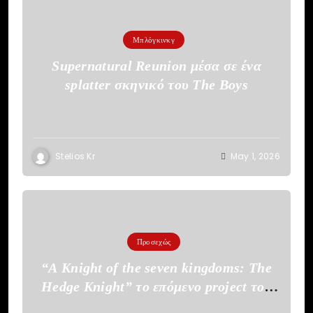
Μπλόγκινκγ
Supernatural Reunion μέσα σε ένα
splatter σκηνικό του The Boys
Stelios Kr
May 1, 2026
Προσεχώς
“A Knight of the seven kingdoms: The
Hedge Knight” το επόμενο project του
HBO